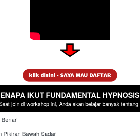
`
klik disini - SAYA MAU DAFTAR
ENAPA IKUT FUNDAMENTAL HYPNOSIS
Saat join di workshop ini, Anda akan belajar banyak tentang 
 Benar
n Pikiran Bawah Sadar