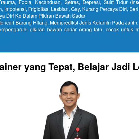
rauma, Fobia, Kecanduan, Setres, Depresi, Sulit Tidur (Ins
, Impotensi, Frigiditas, Lesbian, Gay, Kurang Percaya Diri, Ser
a Diri Ke Dalam Pikiran Bawah Sadar
encari Barang Hilang, Memprediksi Jenis Kelamin Pada Janin.
mpengaruhi pikiran bawah sadar orang lain, cocok untuk ma
iner yang Tepat, Belajar Jadi L