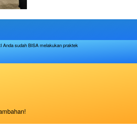
RI Anda sudah BISA melakukan praktek 
tambahan! 