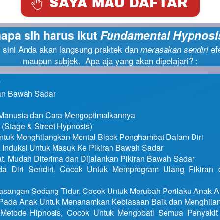
SAYA MAU DAFTAR
`
apa sih harus ikut 
Fundamental Hypnosi
i sini Anda akan langsung praktek dan 
 ef
merasakan sendiri
maupun subjek.  Apa aja yang akan dipelajari? :
r
ran Bawah Sadar
anusia dan Cara Mengoptimalkannya
(Stage & Street Hypnosis)
Untuk Menghilangkan Mental Block Penghambat Dalam Diri
Induksi Untuk Masuk Ke Pikiran Bawah Sadar
t, Mudah Diterima dan Dijalankan Pikiran Bawah Sadar
da Diri Sendiri, Cocok Untuk Memprogram Ulang Pikiran 
 Pasangan Sedang Tidur, Cocok Untuk Merubah Perilaku Anak 
Pada Anak Untuk Menanamkan Kebiasaan Baik dan Menghila
 Metode Hipnosis, Cocok Untuk Mengobati Semua Penyakit 