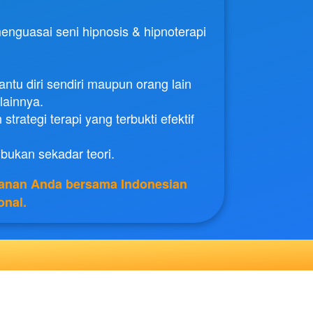
enguasai seni hipnosis & hipnoterapi 
ntu diri sendiri maupun orang lain 
ainnya.

rategi terapi yang terbukti efektif 
 bukan sekadar teori.
lanan Anda bersama Indonesian 
onal.