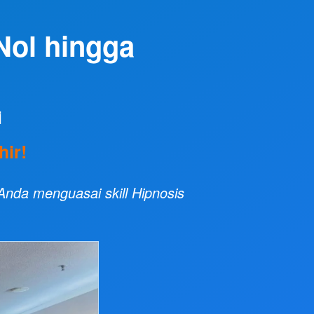
Nol hingga 
i
ir!
nda menguasai skill Hipnosis 