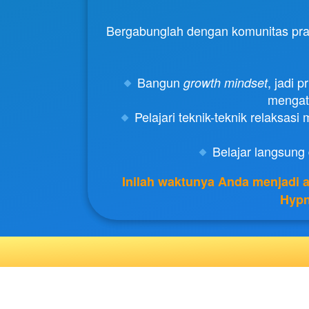
Bergabunglah dengan komunitas prakti
 Bangun 
, jadi 
growth mindset
mengata
 Pelajari teknik-teknik relaksas
 Belajar langsung 
Inilah waktunya Anda menjadi 
Hypn